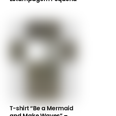
T-shirt “Be a Mermaid
and Make Waves” –