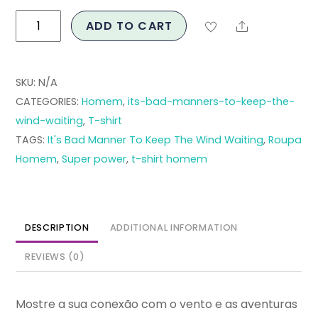
T-
ADD TO CART
Share
shirt
“It's
Bad
SKU:
N/A
Manners
CATEGORIES:
Homem
,
its-bad-manners-to-keep-the-
to
wind-waiting
,
T-shirt
Keep
TAGS:
It's Bad Manner To Keep The Wind Waiting
,
Roupa
the
Homem
,
Super power
,
t-shirt homem
Wind
Waiting”
quantity
DESCRIPTION
ADDITIONAL INFORMATION
REVIEWS (0)
Mostre a sua conexão com o vento e as aventuras