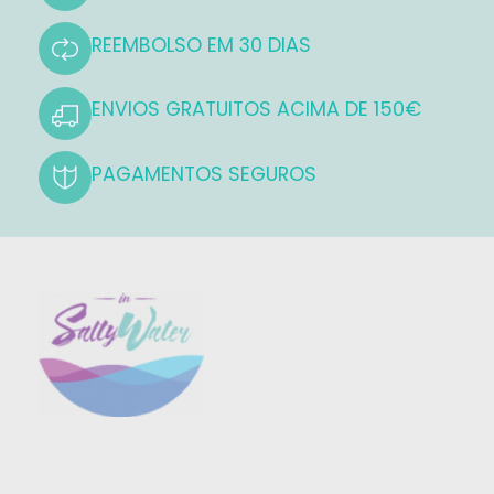
be
REEMBOLSO EM 30 DIAS
chosen
on
ENVIOS GRATUITOS ACIMA DE 150€
the
product
page
PAGAMENTOS SEGUROS