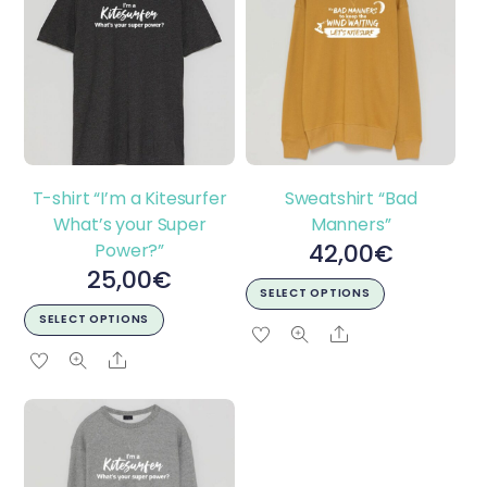
T-shirt “I’m a Kitesurfer
Sweatshirt “Bad
What’s your Super
Manners”
42,00
€
Power?”
25,00
€
This
SELECT OPTIONS
This
product
SELECT OPTIONS
Share
product
has
Share
has
multiple
multiple
variants.
variants.
The
The
options