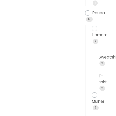
1
Roupa
10
Homem
4
Sweatshi
2
T-
shirt
2
Mulher
6