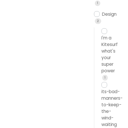
1
Design
2
I'm a
Kitesurf
what's
your
super
power
1
its-bad-
manners-
to-keep-
the-
wind-
waiting