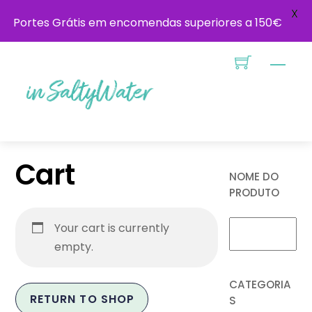
X
Portes Grátis em encomendas superiores a 150€
Skip
Menu
to
content
Cart
NOME DO
PRODUTO
Your cart is currently
empty.
CATEGORIA
RETURN TO SHOP
S