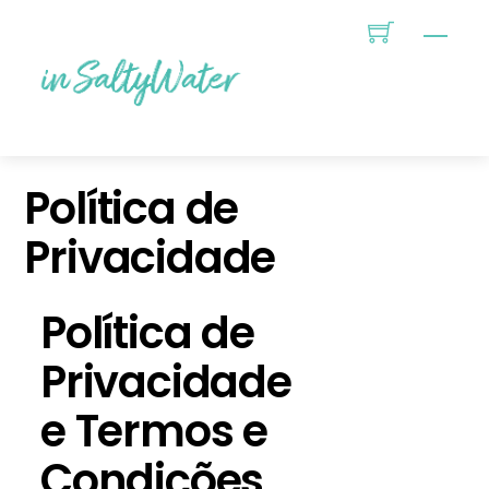
Skip
Menu
Portes Grátis em encomendas superiores a 150€
to
content
Política de
Privacidade
Política de
Privacidade
e Termos e
Condições